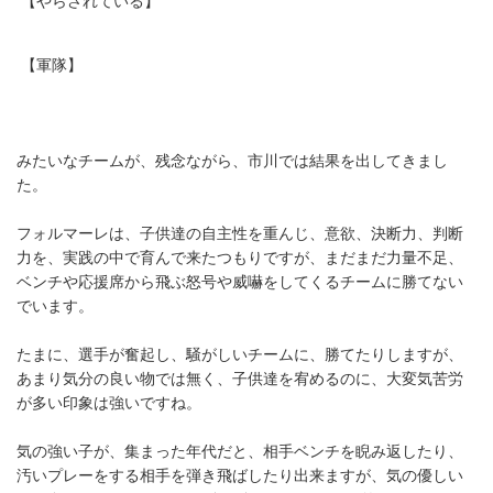
【やらされている】
【軍隊】
みたいなチームが、残念ながら、市川では結果を出してきまし
た。
フォルマーレは、子供達の自主性を重んじ、意欲、決断力、判断
力を、実践の中で育んで来たつもりですが、まだまだ力量不足、
ベンチや応援席から飛ぶ怒号や威嚇をしてくるチームに勝てない
でいます。
たまに、選手が奮起し、騒がしいチームに、勝てたりしますが、
あまり気分の良い物では無く、子供達を宥めるのに、大変気苦労
が多い印象は強いですね。
気の強い子が、集まった年代だと、相手ベンチを睨み返したり、
汚いプレーをする相手を弾き飛ばしたり出来ますが、気の優しい