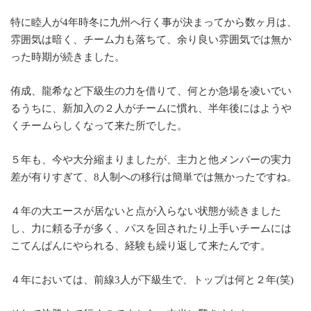
特に睦人が4年時冬に九州へ行く事が決まってから数ヶ月は、
雰囲気は暗く、チーム力も落ちて、余り良い雰囲気では無か
った時期が続きました。
侑成、龍希など下級生の力を借りて、何とか急場を凌いでい
るうちに、新加入の２人がチームに慣れ、半年後にはようや
くチームらしくなって来た所でした。
５年も、今や大分縮まりましたが、主力と他メンバーの実力
差が有りすぎて、8人制への移行は簡単では無かったですね。
４年の大エースが居ないと点が入らない状態が続きました
し、力に頼る子が多く、パスを回されたり上手いチームには
こてんぱんにやられる、経験も繰り返して来たんです。
４年においては、前線3人が下級生で、トップは何と２年(笑)