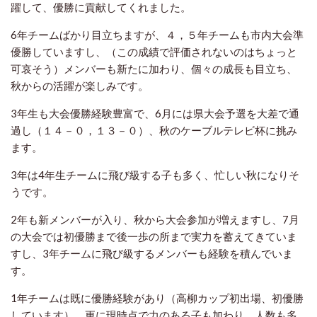
躍して、優勝に貢献してくれました。
6年チームばかり目立ちますが、４，５年チームも市内大会準
優勝していますし、（この成績で評価されないのはちょっと
可哀そう）メンバーも新たに加わり、個々の成長も目立ち、
秋からの活躍が楽しみです。
3年生も大会優勝経験豊富で、6月には県大会予選を大差で通
過し（１４－０，１３－０）、秋のケーブルテレビ杯に挑み
ます。
3年は4年生チームに飛び級する子も多く、忙しい秋になりそ
うです。
2年も新メンバーが入り、秋から大会参加が増えますし、7月
の大会では初優勝まで後一歩の所まで実力を蓄えてきていま
すし、3年チームに飛び級するメンバーも経験を積んでいま
す。
1年チームは既に優勝経験があり（高柳カップ初出場、初優勝
しています）、更に現時点で力のある子も加わり、人数も多