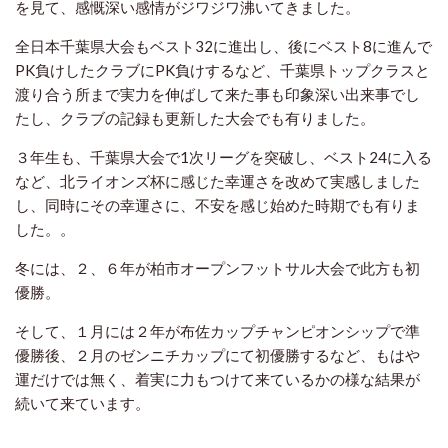
を見て、感慨深い感情がジワジワ沸いてきました。
全日本千葉県大会もベスト32に進出し、後にベスト8に進んで
PK負けしたクラブにPK負けするなど、千葉県トップクラスと
渡り合う所まで実力を伸ばして来た事も印象深い出来事でし
たし、クラブの記録も更新した大会でも有りました。
３年生も、千葉県大会で1次リーグを突破し、ベスト24に入る
など、北ライオンズ杯に感じた幸運さを改めて実感しました
し、同時にその幸運さに、不安を感じ始めた時期でも有りま
した。。
冬には、２、６年が柏市オープンフットサル大会で此方も初
優勝。
そして、１月には２年が布佐カップチャンピオンシップで準
優勝後、２月のゼンニチカップにて初優勝するなど、もはや
運だけでは無く、着実に力もつけて来ているかの様な結果が
続いて来ています。