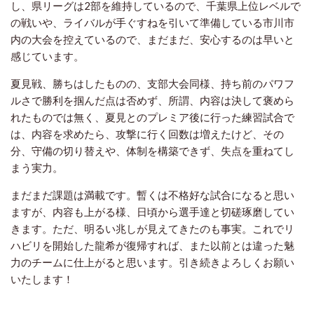
し、県リーグは2部を維持しているので、千葉県上位レベルで
の戦いや、ライバルが手ぐすねを引いて準備している市川市
内の大会を控えているので、まだまだ、安心するのは早いと
感じています。
夏見戦、勝ちはしたものの、支部大会同様、持ち前のパワフ
ルさで勝利を掴んだ点は否めず、所謂、内容は決して褒めら
れたものでは無く、夏見とのプレミア後に行った練習試合で
は、内容を求めたら、攻撃に行く回数は増えたけど、その
分、守備の切り替えや、体制を構築できず、失点を重ねてし
まう実力。
まだまだ課題は満載です。
暫くは不格好な試合になると思い
ますが、内容も上がる様、日頃から選手達と切磋琢磨してい
きます。
ただ、明るい兆しが見えてきたのも事実。
これでリ
ハビリを開始した龍希が復帰すれば、また以前とは違った魅
力のチームに仕上がると思います。
引き続きよろしくお願い
いたします！