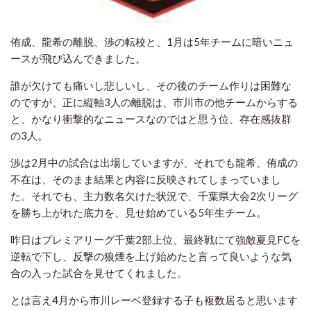
侑成、龍希の離脱、渉の転校と、1月は5年チームに暗いニュ
ースが飛び込んできました。
誰が欠けても痛いし悲しいし、その後のチーム作りは困難な
のですが、正に縦軸3人の離脱は、市川市の他チームからする
と、かなり衝撃的なニュースなのではと思う位、存在感抜群
の3人。
渉は2月中の試合は出場していますが、それでも龍希、侑成の
不在は、そのまま結果と内容に反映されてしまっていまし
た。
それでも、主力数名欠けた状況で、千葉県大会2次リーグ
を勝ち上がれた底力を、見せ始めている5年生チーム。
昨日はプレミアリーグ千葉2部上位、最終戦にて強敵夏見FCを
逆転で下し、反撃の狼煙を上げ始めたと言って良いような気
合の入った試合を見せてくれました。
とは言え4月から市川レーベ登録する子も複数居ると思います