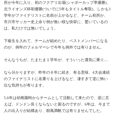
所が今年に入り、初のフクアリ出場(シャポーカップ準優勝)、
北ライオンズ杯初優勝(ついでに5年もタイトル奪取)、しかも3
学年がファイナリストに名前が上がるなど、チーム初所か、
市川市サッカー史上余り例が無い様な快挙に、驚いているの
は、私だけでは無いでしょう。
下級生を入れて、チームが組めたり、ベストメンバーになる
のが、例年のフォルマーレで今年も例外では有りません。
そんなうちが、たまたま１学年が、そういった運気に乗り…
なら分かりますが、昨年の６年に続き、有る意味、4大会連続
のファイナリストに名乗りを上げるなど、凄すぎて逆に怖い
位な気持ちが有ります。
5.6年は幼稚園時からチームとして活動して来たので、逆に言
えば、ドンドン良くならないと困るのですが、6年は、今まで
人の出入りが結構あり、順風満帆では有りませんでした。