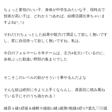
ちょっと要領のいい子、身体が中学生みたいな子、現時点で
技術が高い子は、どれか１つあれば、結構活躍出来ちゃいま
すよね(^_^;)
それだけ(ちょっとした結果や能力)で満足して欲しく無いです
し、変に自信持って欲しく無いですね、私は。
今日のフォルマーレ６年チームは、主力4名欠いているのに、
余裕ぶった勘違い野郎の集まりでした
そこそこのレベルの奴がそういう事やるんだよな
そんな奴は絶対に今より上手くならんし、真面目に積み重ね
ている子にそのうち抜かれる！
縺昴ｓ縺ｪ繧薙＆縺帙※縺励∪縺｣縺溯ｪ蛻縺ｫ繧りｹ遶九▽挺