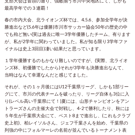
支部大会は冒頭の通り、強敵揃う市川中央地区にて、しかも
最高学年での３連覇！
春の市内大会、北ライオンズ杯では、4.5.6、参加全学年が決
勝進出など(5.6年は優勝)市川市サッカー協会50年の歴史の中
でも殆ど無い(実は過去に唯一3学年優勝したチーム、有ります
が、私が2学年に関わっていました。私が知る限り3学年ファ
イナルは史上3回目)凄い結果だと思っています。
１学年優勝するのもかなり難しいのですが、(実際、北ライオ
ンズ杯、初優勝でしたから)それが3学年も決勝進出なんて、
当時はなんて幸運なんだと感じてました。
それが、その１ヶ月後にはU12千葉県リーグ、しかも1部リー
グにて、市川の代表チームを破ったり、リーグ自体も3位に入
り(レベル高い千葉県にて！)夏には、山形チャンピオンをアン
トラーズさんの主催大会で対戦し、4-2で勝利したり、秋には
５年生が千葉県大会にて、ベスト8まで進出し、(これもクラブ
史上初)、柏レイソルさん、ジェフ千葉さんを始め、千葉県の
列強の中にフォルマーレの名前が並んでいるトーナメント表