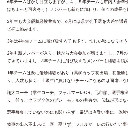
6年チームばかり目立ちますが、４，５年チームも市内大会準
はちょっと可哀そう）メンバーも新たに加わり、個々の成長も
3年生も大会優勝経験豊富で、6月には県大会予選を大差で通
ビ杯に挑みます。
3年は4年生チームに飛び級する子も多く、忙しい秋になりそ
2年も新メンバーが入り、秋から大会参加が増えますし、7月
てきていますし、3年チームに飛び級するメンバーも経験を積
1年チームは既に優勝経験があり（高柳カップ初出場、初優勝
り、人数も多く、上級生に負けないチームになるのは間違いな
翔太コーチ（学生コーチ。フォルマーレOB。元市船、選手権全国
り、益々、クラブ全体のプレーモデルの共有や、伝統が形にな
選手募集していないのにも関わらず、最近は有難い事に、体験
物事の出来不出来に一喜一憂せず、フォルマーレの行いたい事