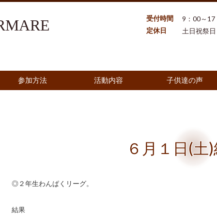
受付時間
9：00～17
MARE
定休日
土日祝祭日
参加方法
活動内容
子供達の声
６月１日(土
◎２年生わんぱくリーグ。
結果