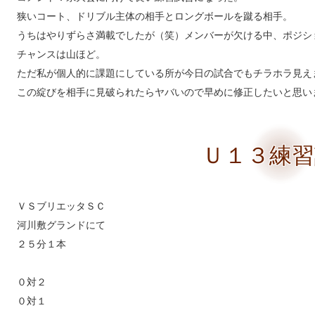
狭いコート、ドリブル主体の相手とロングボールを蹴る相手。
うちはやりずらさ満載でしたが（笑）メンバーが欠ける中、ポジシ
チャンスは山ほど。
ただ私が個人的に課題にしている所が今日の試合でもチラホラ見え
この綻びを相手に見破られたらヤバいので早めに修正したいと思い
Ｕ１３練習
ＶＳブリエッタＳＣ
河川敷グランドにて
２５分１本
０対２
０対１