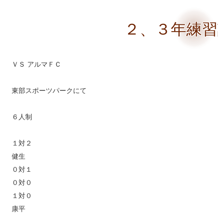
２、３年練習
ＶＳ アルマＦＣ
東部スポーツパークにて
６人制
１対２
健生
０対１
０対０
１対０
康平