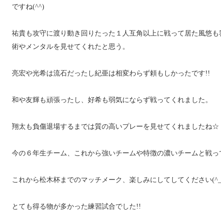
ですね(^^)
祐貴も攻守に渡り動き回りたった１人互角以上に戦って居た風悠も
術やメンタルを見せてくれたと思う。
亮宏や光希は流石だったし紀亜は相変わらず頼もしかったです!!
和や友輝も頑張ったし、好希も弱気にならず戦ってくれました。
翔太も負傷退場するまでは質の高いプレーを見せてくれましたね☆
今の６年生チーム、これから強いチームや特徴の濃いチームと戦っ
これから松木杯までのマッチメーク、楽しみにしてしてください(^_^
とても得る物が多かった練習試合でした!!