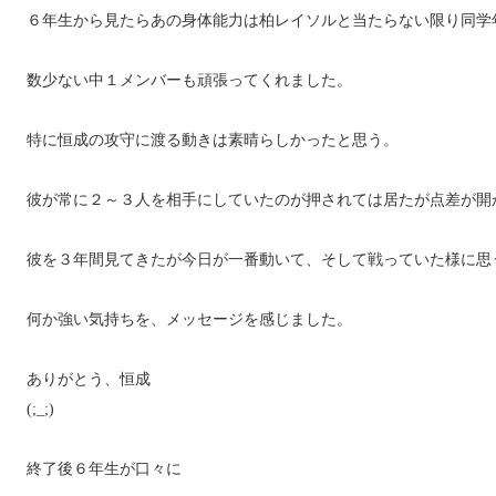
６年生から見たらあの身体能力は柏レイソルと当たらない限り同学
数少ない中１メンバーも頑張ってくれました。
特に恒成の攻守に渡る動きは素晴らしかったと思う。
彼が常に２～３人を相手にしていたのが押されては居たが点差が開
彼を３年間見てきたが今日が一番動いて、そして戦っていた様に思
何か強い気持ちを、メッセージを感じました。
ありがとう、恒成
(;_;)
終了後６年生が口々に