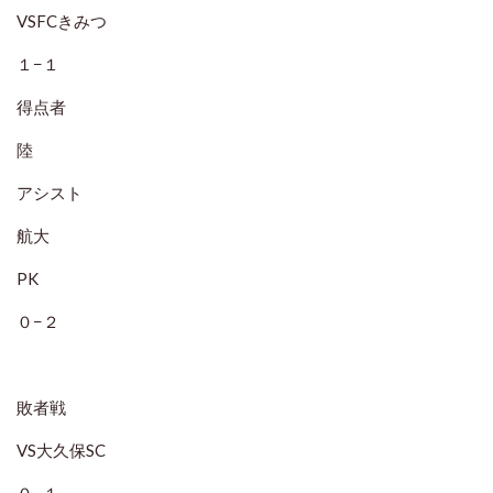
VSFCきみつ
１−１
得点者
陸
アシスト
航大
PK
０−２
敗者戦
VS大久保SC