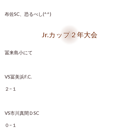
布佐SC、恐るべし(^^)
Jr.カップ２年大会
冨来島小にて
VS冨美浜F.C.
２−１
VS市川真間ＤSC
０−１