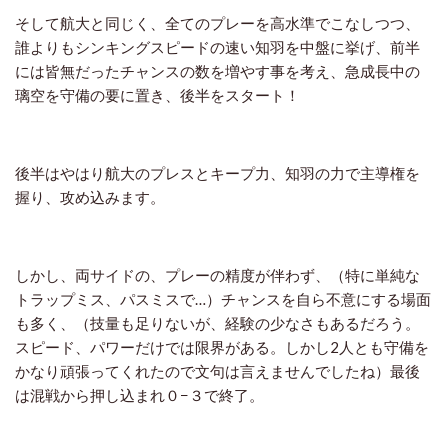
そして航大と同じく、全てのプレーを高水準でこなしつつ、
誰よりもシンキングスピードの速い知羽を中盤に挙げ、前半
には皆無だったチャンスの数を増やす事を考え、急成長中の
璃空を守備の要に置き、後半をスタート！
後半はやはり航大のプレスとキープ力、知羽の力で主導権を
握り、攻め込みます。
しかし、両サイドの、プレーの精度が伴わず、（特に単純な
トラップミス、パスミスで…）チャンスを自ら不意にする場面
も多く、（技量も足りないが、経験の少なさもあるだろう。
スピード、パワーだけでは限界がある。しかし2人とも守備を
かなり頑張ってくれたので文句は言えませんでしたね）最後
は混戦から押し込まれ０−３で終了。