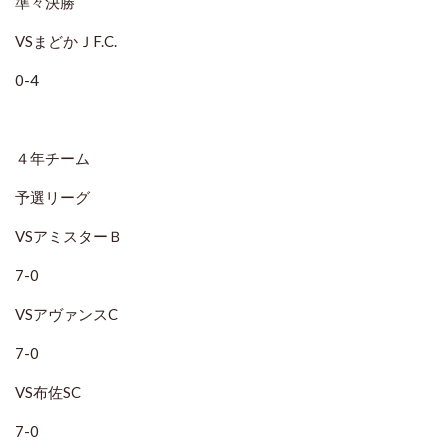
準々決勝
VSまどかＪF.C.
0-4
４年チーム
予選リーグ
VSアミスターＢ
7-0
VSアヴァンスC
7-0
VS布佐SC
7-0