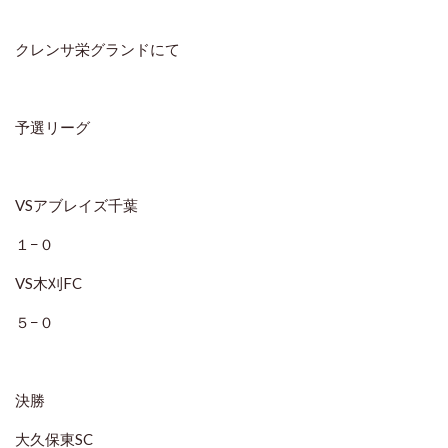
クレンサ栄グランドにて
予選リーグ
VSアブレイズ千葉
１−０
VS木刈FC
５−０
決勝
大久保東SC