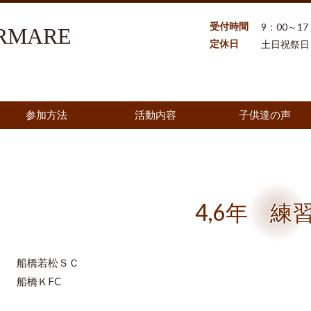
受付時間
9：00～17
MARE
定休日
土日祝祭日
参加方法
活動内容
子供達の声
4,6年 練
船橋若松ＳＣ
船橋ＫFC