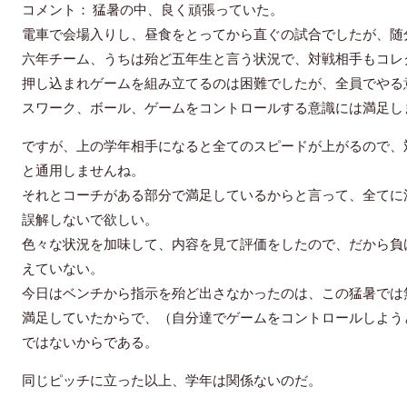
コメント： 猛暑の中、良く頑張っていた。
電車で会場入りし、昼食をとってから直ぐの試合でしたが、随
六年チーム、うちは殆ど五年生と言う状況で、対戦相手もコレ
押し込まれゲームを組み立てるのは困難でしたが、全員でやる
スワーク、ボール、ゲームをコントロールする意識には満足し
ですが、上の学年相手になると全てのスピードが上がるので、
と通用しませんね。
それとコーチがある部分で満足しているからと言って、全てに
誤解しないで欲しい。
色々な状況を加味して、内容を見て評価をしたので、だから負
えていない。
今日はベンチから指示を殆ど出さなかったのは、この猛暑では
満足していたからで、（自分達でゲームをコントロールしよう
ではないからである。
同じピッチに立った以上、学年は関係ないのだ。