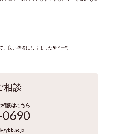
良い準備になりました!(b^ー°)
ご相談
ご相談はこちら
-0690
l@ybb.ne.jp