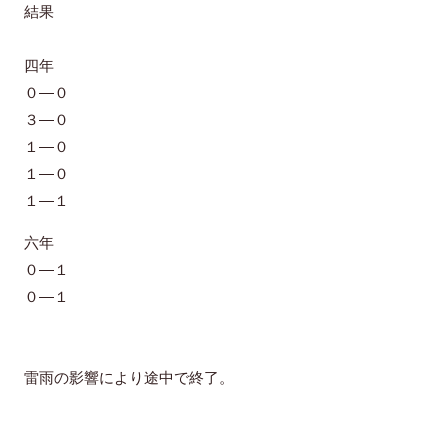
結果
四年
０―０
３―０
１―０
１―０
１―１
六年
０―１
０―１
雷雨の影響により途中で終了。