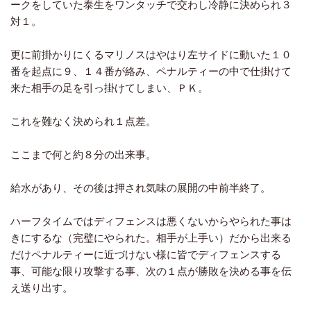
ークをしていた泰生をワンタッチで交わし冷静に決められ３
対１。
更に前掛かりにくるマリノスはやはり左サイドに動いた１０
番を起点に９、１４番が絡み、ペナルティーの中で仕掛けて
来た相手の足を引っ掛けてしまい、ＰＫ。
これを難なく決められ１点差。
ここまで何と約８分の出来事。
給水があり、その後は押され気味の展開の中前半終了。
ハーフタイムではディフェンスは悪くないからやられた事は
きにするな（完璧にやられた。相手が上手い）だから出来る
だけペナルティーに近づけない様に皆でディフェンスする
事、可能な限り攻撃する事、次の１点が勝敗を決める事を伝
え送り出す。