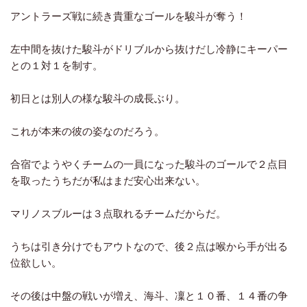
アントラーズ戦に続き貴重なゴールを駿斗が奪う！
左中間を抜けた駿斗がドリブルから抜けだし冷静にキーパー
との１対１を制す。
初日とは別人の様な駿斗の成長ぶり。
これが本来の彼の姿なのだろう。
合宿でようやくチームの一員になった駿斗のゴールで２点目
を取ったうちだが私はまだ安心出来ない。
マリノスブルーは３点取れるチームだからだ。
うちは引き分けでもアウトなので、後２点は喉から手が出る
位欲しい。
その後は中盤の戦いが増え、海斗、凜と１０番、１４番の争