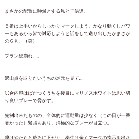
まさかの配置に唖然とする私と子供達。
５番は上手いからしっかりマークしよう、かなり動くしパワ
ーもあるから皆で対応しようと話をして送り出したがまさか
のＧＫ。（笑）
プラン総崩れ。。
沢山点を取りたいうちの足元を見て…
試合内容はばたつくうちを後目にマリノスホワイトは思い切
り良いプレーで脅かす。
先制出来たものの、全体的に運動量は少なく（この日が一番
暑かった）緊張もあり、消極的なプレーが目立つ。
凜はやたらと後ろに下がり、泰生は全くマークの指示を出さ