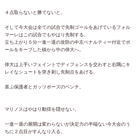
４点取らないと勝てないと。
そして今大会は全ての試合で先制ゴールをあげているフォル
マーレはこの試合でもやはり先制する。
立ち上がり５分一進一退の攻防の中左ペナルティー付近でボ
ールをキープした槙から中の倖大へ。
倖大は上手いフェイントでディフェンスを交わすと右隅にキ
レイなシュートを突き刺し先制点をあげる。
喜ぶ保護者とガッツポーズのベンチ。
マリノスはやはり動揺を隠せない。
一進一退の展開は変わらないが決定力の半端ない今大会のう
ちに２点目がすんなり入る。