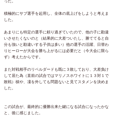
った。
積極的にサブ選手を起用し、全体の底上げをしようと考えま
した。
あまりにも特定の選手に頼り過ぎていたので、他の子に勘違
いさせたくないのと（結果的に大差ついたし、勝ててると自
分も強いと勘違いする子供は多い）他の選手の活躍、日替わ
りヒーローが大会を勝ち上がるには必要だと（今大会に限ら
ず）考えたからです。
また対戦相手のリベルダードも既に３敗しており、大差負け
して居た為（直前の試合ではマリノスホワイトに１３対１で
敗戦）槙や、凜を外しても問題ないと見てスタメンを決めま
した。
この試合が、最終的に優勝出来た鍵になる試合になったかな
と、後に感じました。