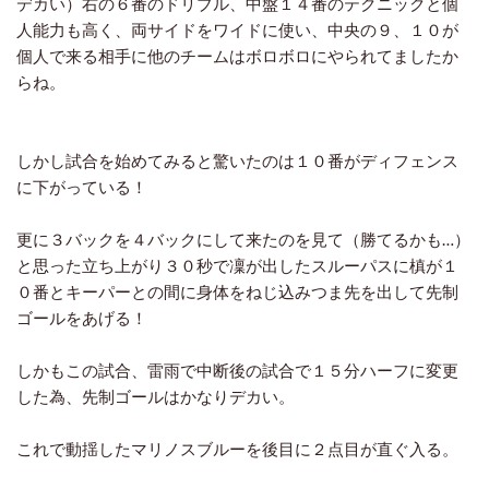
デカい）右の６番のドリブル、中盤１４番のテクニックと個
人能力も高く、両サイドをワイドに使い、中央の９、１０が
個人で来る相手に他のチームはボロボロにやられてましたか
らね。
しかし試合を始めてみると驚いたのは１０番がディフェンス
に下がっている！
更に３バックを４バックにして来たのを見て（勝てるかも…）
と思った立ち上がり３０秒で凜が出したスルーパスに槙が１
０番とキーパーとの間に身体をねじ込みつま先を出して先制
ゴールをあげる！
しかもこの試合、雷雨で中断後の試合で１５分ハーフに変更
した為、先制ゴールはかなりデカい。
これで動揺したマリノスブルーを後目に２点目が直ぐ入る。