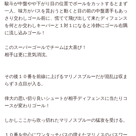
駿斗が中盤やや下がり目の位置でボールをカットするとまず
一人、味方がパスを貰おうと動くと目の前の中盤選手もあっ
さり交わしゴール前に、慌てて飛び出して来たディフェンス
を何とか交わしキーパーと１対１になると冷静にゴール右隅
に流し込みゴール！
このスーパーゴールでチームは大喜び！
相手は更に意気消沈。
その後１０番を前線に上げるマリノスブルーだが混乱は収ま
らず３点目が入る。
倖大の思い切り良いシュートが相手ディフェンスに当たりコ
ースが変わりゴール！
しかしここから吹っ切れたマリノスブルーの猛攻を受ける。
１０番を中心にワンタッチパスの増えたマリノスのパスワー