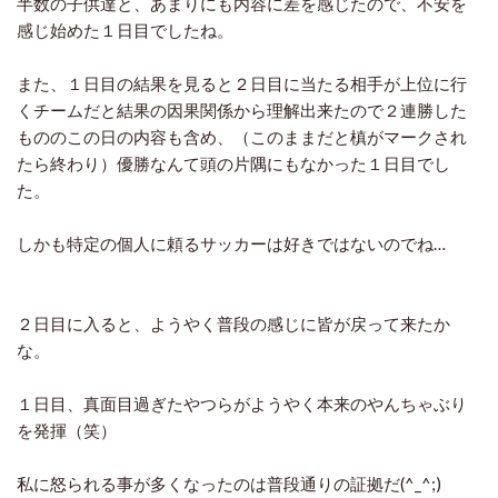
半数の子供達と、あまりにも内容に差を感じたので、不安を
感じ始めた１日目でしたね。
また、１日目の結果を見ると２日目に当たる相手が上位に行
くチームだと結果の因果関係から理解出来たので２連勝した
もののこの日の内容も含め、（このままだと槙がマークされ
たら終わり）優勝なんて頭の片隅にもなかった１日目でし
た。
しかも特定の個人に頼るサッカーは好きではないのでね…
２日目に入ると、ようやく普段の感じに皆が戻って来たか
な。
１日目、真面目過ぎたやつらがようやく本来のやんちゃぶり
を発揮（笑）
私に怒られる事が多くなったのは普段通りの証拠だ(^_^;)