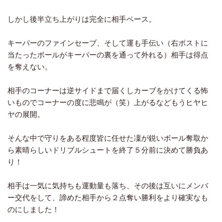
しかし後半立ち上がりは完全に相手ペース。
キーパーのファインセーブ、そして運も手伝い（右ポストに
当たったボールがキーパーの裏を通って外れる）相手は得点
を奪えない。
相手のコーナーは逆サイドまで届くしカーブをかけてくる怖
いものでコーナーの度に悲鳴が（笑）上がるなどもうヒヤヒ
ヤの展開。
そんな中で守りをある程度皆に任せた凜が鋭いボール奪取か
ら素晴らしいドリブルシュートを終了５分前に決めて勝負あ
り！
相手は一気に気持ちも運動量も落ち、その後は互いにメンバ
ー交代をして、諦めた相手から２点奪い勝利をより確実なも
のにしました！