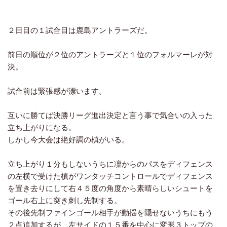
２日目の１試合目は鹿島アントラーズだ。
前日の順位が２位のアントラーズと１位のフォルマーレが対
決。
試合前は緊張感が漂います。
互いに勝てば決勝リーグ進出決定と言う事で気合いの入った
立ち上がりになる。
しかし今大会は絶好調の槙がいる。
立ち上がり１分もしないうちに凜からのパスをディフェンス
の左横で受けた槙がワンタッチコントロールでディフェンス
を置き去りにして右４５度の角度から素晴らしいシュートを
ゴール右上に突き刺し先制する。
その後先制ファインゴール相手が動揺を隠せないうちにもう
２点追加するが、左サイドの１５番を中心に変形３トップの