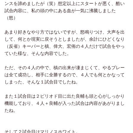
ンスを諦めましたが（笑）想定以上にスタートが悪く、酷い
試合内容に、私の頭の中にある血が一気に沸騰しました
（怒）
あまり好きなやり方ではないですが、怒鳴りつけ、大声を出
して、何とか現実に戻そうとしましたが、余計にひどくなり
（反省）キーパーと槙、倖大、宏侑の４人だけで試合をやっ
ていた様な、そんな内容でした。
ただ、その４人の中で、槙の出来が凄まじくて、やるプレー
は全て成功し、相手に全勝するので、４人でも何とかなって
しまった、そんな１試合目でしたね。
また１試合目は２ピリオド目に出た良輔も頭と心がしっかり
機能しており、４人＋良輔が入った試合は内容があがりまし
たね。
そして２試合目はマリノスホワイト。