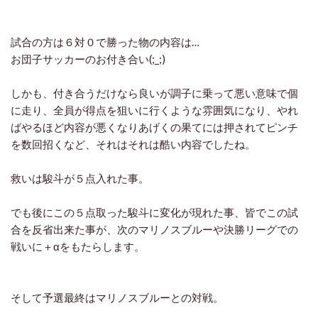
試合の方は６対０で勝った物の内容は…
お団子サッカーのお付き合い(;_;)
しかも、付き合うだけなら良いが調子に乗って悪い意味で個
に走り、全員が得点を狙いに行くような雰囲気になり、やれ
ばやるほど内容が悪くなりあげくの果てには押されてピンチ
を数回招くなど、それはそれは酷い内容でしたね。
救いは駿斗が５点入れた事。
でも後にこの５点取った駿斗に変化が現れた事、皆でこの試
合を反省出来た事が、次のマリノスブルーや決勝リーグでの
戦いに＋αをもたらします。
そして予選最終はマリノスブルーとの対戦。