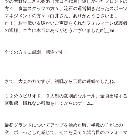
ツの大野俊三さん始め（元日本代表）優しかったフロントの
方々、食堂スタッフの方々、流石の運営捌きだったスポーツ
マネジメントの方々（白井さん、ありがとうございまし
た！）お手伝い＆暖かいご声援をくれたフォルマーレ保護者
の皆様、本当に本当にありがとうございましたm(_ _)m
全ての方々に感謝、感謝です！
さて、大会の方ですが、初戦から苦難の連続でしたね。
１２分３ピリオド、９人制の変則的なルール、全員出場する
緊張感、慣れない移動をしてからのゲーム…
最初グランドについてアップを始めた時、半数の子が上の
空、ボーっとした感じで、それを見て１試合目のパフォーマ